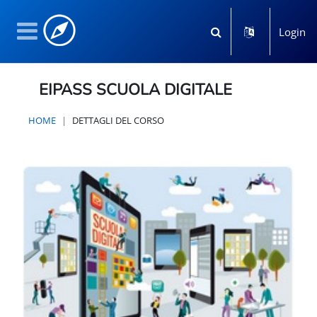
Vai al contenuto principale
Login
Attiva/disattiva input 
Pannello laterale
EIPASS SCUOLA DIGITALE
HOME
DETTAGLI DEL CORSO