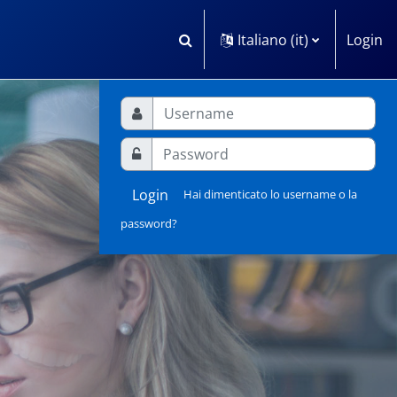
Italiano ‎(it)‎
Login
Attiva/disattiva input di ricerca
Username
Apr
Username
Login
Hai dimenticato lo username o la
password?