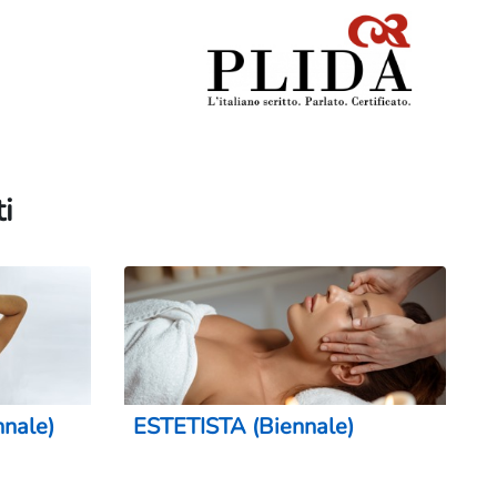
ti
nale)
ESTETISTA (Biennale)