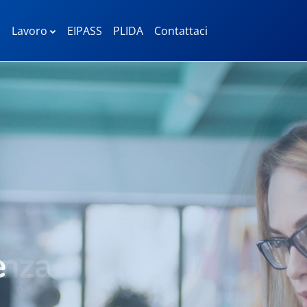
Lavoro
EIPASS
PLIDA
Contattaci
e
anza
ilegiata