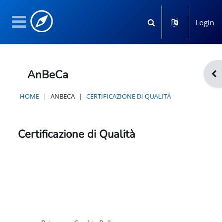
Vai al contenuto principale
Login
Attiva/disattiva input 
Pannello laterale
AnBeCa
Apr
HOME
ANBECA
CERTIFICAZIONE DI QUALITÀ
Certificazione di Qualità